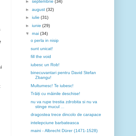
►
septembrie
(34)
►
august
(32)
►
iulie
(31)
►
iunie
(29)
a
▼
mai
(34)
o perla in nisip
e
sunt unicat!
fill the void
iubesc un Rob!
i
binecuvantari pentru David Stefan
Zbangu!
Multumesc! Te iubesc!
t
Trăiți cu mâinile deschise!
nu va rupe trestia zdrobita si nu va
stinge mucul ...
dragostea trece dincolo de carapace
intelepciune barbateasca
maini - Albrecht Dürer (1471-1528)