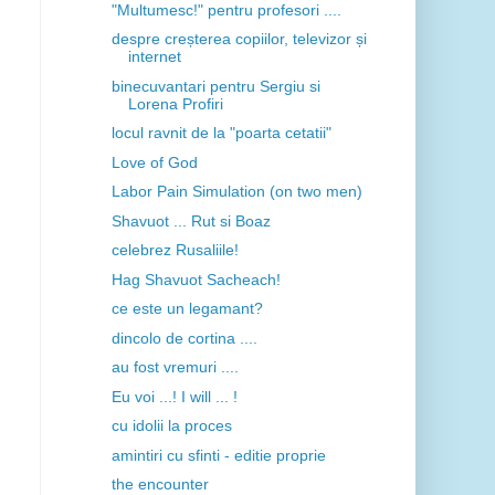
"Multumesc!" pentru profesori ....
despre creșterea copiilor, televizor și
internet
binecuvantari pentru Sergiu si
Lorena Profiri
locul ravnit de la "poarta cetatii"
Love of God
Labor Pain Simulation (on two men)
Shavuot ... Rut si Boaz
celebrez Rusaliile!
Hag Shavuot Sacheach!
ce este un legamant?
dincolo de cortina ....
au fost vremuri ....
Eu voi ...! I will ... !
cu idolii la proces
amintiri cu sfinti - editie proprie
the encounter