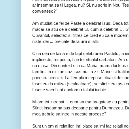
ar insemna sa tii Legea, nu? Si, nu scrie in Noul T
convertesc?"
Am studiat ce fel de Paste a celebrat Isus. Daca to
macar sa stiu ce a celebrat El, cum a celebrat El. St
Cuvantul, selectez si filtrez ce cred eu ca e modern
niste idei ... preluate de la unii si altii.
Cina cea de taina e de fapt celebrarea Pastelui, a ie
implineste, respecta, tine tot ritualul sarbatorii. A
nu e asa. Din context stiu ca Maria, mama lui Isus er
familiei. In nici un caz Isus nu i-a zis Mariei si fratil
pace cu ucenicii. La Templu incepuse ritualul de sacr
fusesera la mikva (scaldatoare), se sfintisera asa 
fusese sacrificat conform ritalului iudaic.
M-am tot intrebat ... cum sa ma pregatesc eu pentru
Sfintit inseamna pus deoparte pentru Dumnezeu. Da
mea trebuie sa intre in aceste procese?
Sunt un om al relatiilor, imi place sa imi fac relatii n