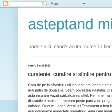
unde? aici. când? acum. cum? în fiec
vineri, 3 mai 2013
curatenie, curatire si sfintire pentr
Cam de pe la sfarsitul lunii ianuarie am inceput sa
mai putin de doua zile. Stiam povestea Pastelui. O 
asta insa am vazut sarbatoarea altfel. Pe mine ma 
distractie e acolo, ... treceam peste partea de preg
valabile. Oricum Legea Vechiului Testament a fost 
mai intereseze aspectele pregatirii? Suna cam legalist