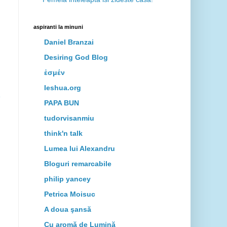
aspiranti la minuni
Daniel Branzai
Desiring God Blog
ἐσμέν
Ieshua.org
e
PAPA BUN
tudorvisanmiu
think'n talk
Lumea lui Alexandru
Bloguri remarcabile
philip yancey
Petrica Moisuc
A doua şansă
Cu aromă de Lumină