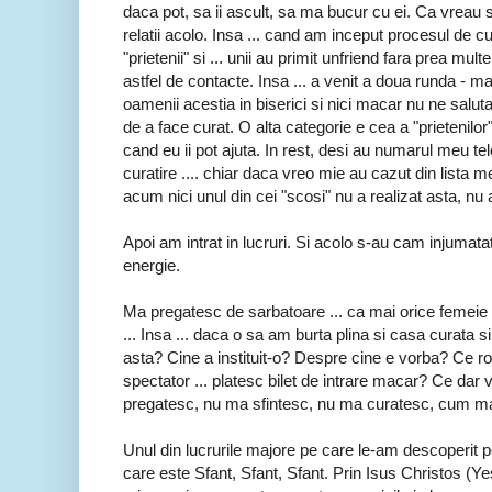
daca pot, sa ii ascult, sa ma bucur cu ei. Ca vreau s
relatii acolo. Insa ... cand am inceput procesul de cura
"prietenii" si ... unii au primit unfriend fara prea
astfel de contacte. Insa ... a venit a doua runda - m
oamenii acestia in biserici si nici macar nu ne salut
de a face curat. O alta categorie e cea a "prieteni
cand eu ii pot ajuta. In rest, desi au numarul meu tele
curatire .... chiar daca vreo mie au cazut din lista 
acum nici unul din cei "scosi" nu a realizat asta, nu 
Apoi am intrat in lucruri. Si acolo s-au cam injumatat
energie.
Ma pregatesc de sarbatoare ... ca mai orice femeie 
... Insa ... daca o sa am burta plina si casa curata si
asta? Cine a instituit-o? Despre cine e vorba? Ce r
spectator ... platesc bilet de intrare macar? Ce 
pregatesc, nu ma sfintesc, nu ma curatesc, cum ma
Unul din lucrurile majore pe care le-am descoperit 
care este Sfant, Sfant, Sfant. Prin Isus Christos (Yes