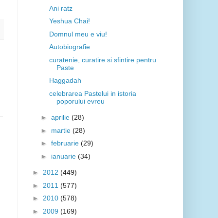
Ani ratz
Yeshua Chai!
Domnul meu e viu!
Autobiografie
curatenie, curatire si sfintire pentru
Paste
Haggadah
celebrarea Pastelui in istoria
poporului evreu
►
aprilie
(28)
►
martie
(28)
►
februarie
(29)
►
ianuarie
(34)
►
2012
(449)
►
2011
(577)
►
2010
(578)
►
2009
(169)