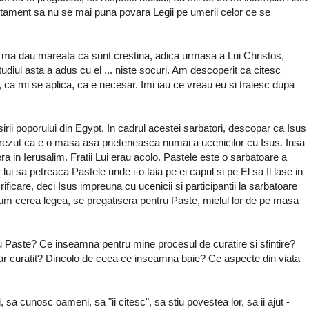
estament sa nu se mai puna povara Legii pe umerii celor ce se
t ma dau mareata ca sunt crestina, adica urmasa a Lui Christos,
udiul asta a adus cu el ... niste socuri. Am descoperit ca citesc
, ca mi se aplica, ca e necesar. Imi iau ce vreau eu si traiesc dupa
sirii poporului din Egypt. In cadrul acestei sarbatori, descopar ca Isus
m crezut ca e o masa asa prieteneasca numai a ucenicilor cu Isus. Insa
a in Ierusalim. Fratii Lui erau acolo. Pastele este o sarbatoare a
or lui sa petreaca Pastele unde i-o taia pe ei capul si pe El sa Il lase in
ificare, deci Isus impreuna cu ucenicii si participantii la sarbatoare
cum cerea legea, se pregatisera pentru Paste, mielul lor de pe masa
 Paste? Ce inseamna pentru mine procesul de curatire si sfintire?
r curatit? Dincolo de ceea ce inseamna baie? Ce aspecte din viata
oi, sa cunosc oameni, sa "ii citesc", sa stiu povestea lor, sa ii ajut -