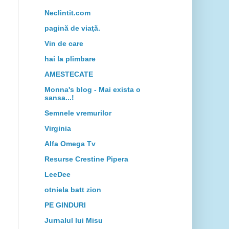
Neclintit.com
pagină de viaţă.
Vin de care
hai la plimbare
AMESTECATE
Monna's blog - Mai exista o
sansa...!
Semnele vremurilor
Virginia
Alfa Omega Tv
Resurse Crestine Pipera
LeeDee
otniela batt zion
PE GINDURI
Jurnalul lui Misu