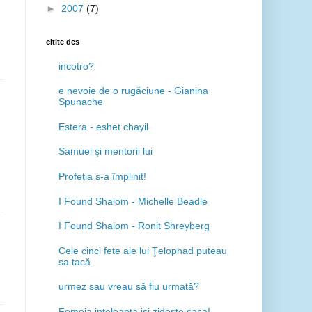
►
2007
(7)
citite des
incotro?
e nevoie de o rugăciune - Gianina
Spunache
Estera - eshet chayil
Samuel şi mentorii lui
Profeția s-a împlinit!
I Found Shalom - Michelle Beadle
I Found Shalom - Ronit Shreyberg
Cele cinci fete ale lui Ţelophad puteau
sa tacă
urmez sau vreau să fiu urmată?
Femeia inteleapta isi zideste casa!