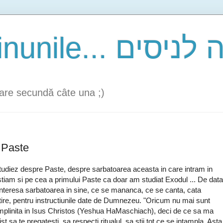
are secundă câte una ;)
u Paste
 studiez despre Paste, despre sarbatoarea aceasta in care intram in
stiam si pe cea a primului Paste ca doar am studiat Exodul ... De data
interesa sarbatoarea in sine, ce se mananca, ce se canta, cata
atire, pentru instructiunile date de Dumnezeu. "Oricum nu mai sunt
implinita in Isus Christos (Yeshua HaMaschiach), deci de ce sa ma
 sa te pregatesti, sa respecti ritualul, sa stii tot ce se intampla. Asta