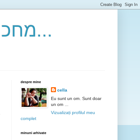
asteptand minunile... מחכה לניסים...
despre mine
cella
Eu sunt un om. Sunt doar
un om ...
Vizualizați profilul meu
complet
minuni arhivate