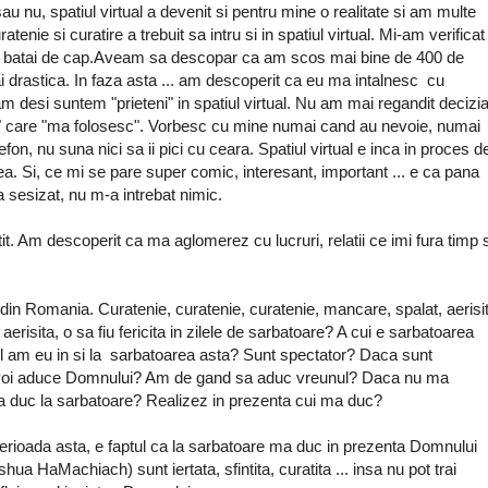
au nu, spatiul virtual a devenit si pentru mine o realitate si am multe
tenie si curatire a trebuit sa intru si in spatiul virtual. Mi-am verificat
 multe batai de cap.Aveam sa descopar ca am scos mai bine de 400 de
ai drastica. In faza asta ... am descoperit ca eu ma intalnesc cu
am desi suntem "prieteni" in spatiul virtual. Nu am mai regandit decizi
lor" care "ma folosesc". Vorbesc cu mine numai cand au nevoie, numai
fon, nu suna nici sa ii pici cu ceara. Spatiul virtual e inca in proces d
mea. Si, ce mi se pare super comic, interesant, important ... e ca pana
a sesizat, nu m-a intrebat nimic.
it. Am descoperit ca ma aglomerez cu lucruri, relatii ce imi fura timp s
din Romania. Curatenie, curatenie, curatenie, mancare, spalat, aerisi
 aerisita, o sa fiu fericita in zilele de sarbatoare? A cui e sarbatoarea
ol am eu in si la sarbatoarea asta? Sunt spectator? Daca sunt
dar voi aduce Domnului? Am de gand sa aduc vreunul? Daca nu ma
 duc la sarbatoare? Realizez in prezenta cui ma duc?
perioada asta, e faptul ca la sarbatoare ma duc in prezenta Domnului
hua HaMachiach) sunt iertata, sfintita, curatita ... insa nu pot trai