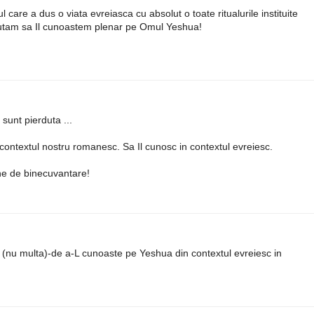
care a dus o viata evreiasca cu absolut o toate ritualurile instituite
utam sa Il cunoastem plenar pe Omul Yeshua!
 sunt pierduta ...
contextul nostru romanesc. Sa Il cunosc in contextul evreiesc.
ine de binecuvantare!
 (nu multa)-de a-L cunoaste pe Yeshua din contextul evreiesc in