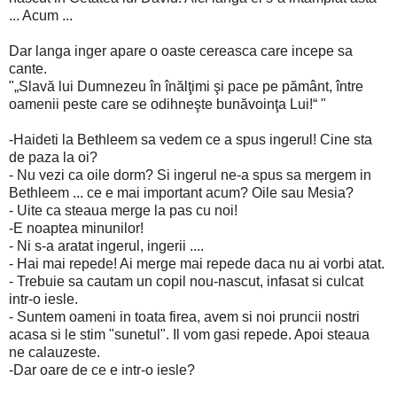
... Acum ...
Dar langa inger apare o oaste cereasca care incepe sa
cante.
"„Slavă lui Dumnezeu în înălţimi şi pace pe pământ, între
oamenii peste care se odihneşte bunăvoinţa Lui!“ "
-Haideti la Bethleem sa vedem ce a spus ingerul! Cine sta
de paza la oi?
- Nu vezi ca oile dorm? Si ingerul ne-a spus sa mergem in
Bethleem ... ce e mai important acum? Oile sau Mesia?
- Uite ca steaua merge la pas cu noi!
-E noaptea minunilor!
- Ni s-a aratat ingerul, ingerii ....
- Hai mai repede! Ai merge mai repede daca nu ai vorbi atat.
- Trebuie sa cautam un copil nou-nascut, infasat si culcat
intr-o iesle.
- Suntem oameni in toata firea, avem si noi pruncii nostri
acasa si le stim "sunetul". Il vom gasi repede. Apoi steaua
ne calauzeste.
-Dar oare de ce e intr-o iesle?