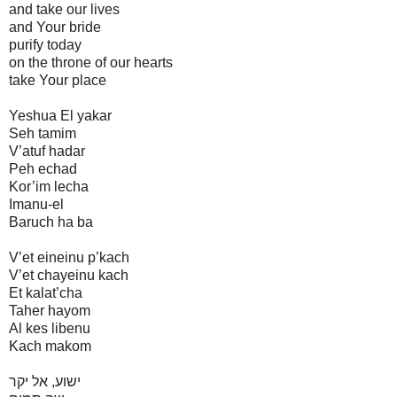
and take our lives
and Your bride
purify today
on the throne of our hearts
take Your place
Yeshua El yakar
Seh tamim
V’atuf hadar
Peh echad
Kor’im lecha
Imanu-el
Baruch ha ba
V’et eineinu p’kach
V’et chayeinu kach
Et kalat’cha
Taher hayom
Al kes libenu
Kach makom
ישוע, אל יקר