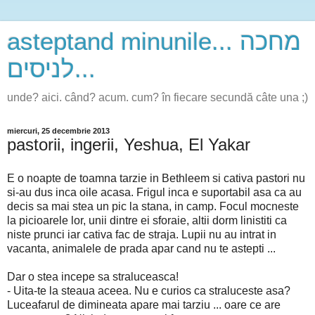
asteptand minunile... מחכה
לניסים...
unde? aici. când? acum. cum? în fiecare secundă câte una ;)
miercuri, 25 decembrie 2013
pastorii, ingerii, Yeshua, El Yakar
E o noapte de toamna tarzie in Bethleem si cativa pastori nu
si-au dus inca oile acasa. Frigul inca e suportabil asa ca au
decis sa mai stea un pic la stana, in camp. Focul mocneste
la picioarele lor, unii dintre ei sforaie, altii dorm linistiti ca
niste prunci iar cativa fac de straja. Lupii nu au intrat in
vacanta, animalele de prada apar cand nu te astepti ...
Dar o stea incepe sa straluceasca!
- Uita-te la steaua aceea. Nu e curios ca straluceste asa?
Luceafarul de dimineata apare mai tarziu ... oare ce are