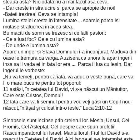
steaua asta? Niciodata nu a mai facut asa ceva.
- Dar creste in stralucire si parca se apropie de noi!
-Baieti trezirea! Ceva se intampla!
Lumina stelei creste in intensitate ... soarele parca isi
mutase stralucirea in acea stea.
Buimaciti de somn se trezesc si ceilalti pastori:
- Ce a luat foc? Ce e cu lumina asta?
- De unde e lumina asta?
Apare un inger si Slava Domnului i-a inconjurat. Maduva din
oase le tremura ca varga. Auzisera ca unora le apar ingerii
insa sa il vada ei in fata lor era .... Parca ii lua cu lesin. Dar
ingerul le vorbeste:
„Nu vă temeţi, pentru că iată, vă aduc o veste bună, care va
fi o mare bucurie pentru tot poporul:
11 astăzi, în cetatea lui David, vi s-a născut un Mântuitor,
Care este Cristos, Domnul!
12 Iată care va fi semnul pentru voi: veţi găsi un Copil nou-
născut, înfăşat şi culcat într-o iesle.“ Luca 2:10-12
Sinapsele sunt incinse prin creierul lor. Mesia, Unsul, Cel
Promis, Cel Asteptat, Cel despre care spun profetii,
Rascumparatorul lui Israel, Mantuitorul, Fiul lui David s-a
nascut in Cetatea lui David. Aici langa ei s-a intamplat asta