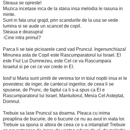
Steaua se opreste!
Muzica incetase inca de la stana insa melodia le rasuna in
minte.
Sunt in fata unui grajd, prin scandurile de la usa se vede
lumina si se aude un scancet de copil.
Steaua e deasupra!
-Cine intra primul?
Parca li se taie picioarele cand vad Pruncul. Ingenunchiaza!
Minunea asta de Copil este Rascumparatorul lui Israel. El
este Fiul Lui Dumnezeu, este Cel ce va Rascumpara
Israelul si pe cei ce vor crede in El.
Iosif si Maria sunt uimiti de venirea lor in toiul noptii insa ei le
povestesc de inger, de cantecul ingerilor, de ceea li se
spusese, de Prunc, de faptul ca li s-a spus ca El e
Rascumparatorul lui Israel, Mantuitorul, Mesia Cel Asteptat,
Domnul.
Trebuie sa lase Pruncul sa doarma. Pleaca cu inima
preaplina de bucurie, de o bucurie ce nu au avut in viata lor.
Trebuie sa spuna si altora de ceea ce s-a intamplat! Trebuie