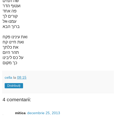
שה תמים
ועטוף הדר
פה אחד
קורים לך
עמנו-אל
ברוך הבא
ואת עינינו פקח
ואת חיינו קח
את כלתך
תהר היום
על כס ליבינו
כך מקום
cella
la
08:15
Distribuiți
4 comentarii:
mitica
decembrie 25, 2013