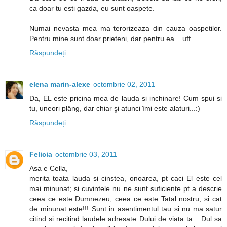
ca doar tu esti gazda, eu sunt oaspete.
Numai nevasta mea ma terorizeaza din cauza oaspetilor.
Pentru mine sunt doar prieteni, dar pentru ea... uff...
Răspundeți
elena marin-alexe
octombrie 02, 2011
Da, EL este pricina mea de lauda si inchinare! Cum spui si
tu, uneori plâng, dar chiar şi atunci îmi este alaturi...:)
Răspundeți
Felicia
octombrie 03, 2011
Asa e Cella,
merita toata lauda si cinstea, onoarea, pt caci El este cel
mai minunat; si cuvintele nu ne sunt suficiente pt a descrie
ceea ce este Dumnezeu, ceea ce este Tatal nostru, si cat
de minunat este!!! Sunt in asentimentul tau si nu ma satur
citind si recitind laudele adresate Dului de viata ta... Dul sa