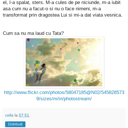
el, l-a spalat, sters. M-a cules de pe niciunde, m-a iubit
asa cum nu a facut-o si nu o face nimeni, m-a
transformat prin dragostea Lui si mi-a dat viata vesnica.
Cum sa nu ma laud cu Tata?
http://www.flickr.com/photos/58047185@N02/545828573
9/sizes/m/in/photostream/
cella
la
07:51
Distribuiți