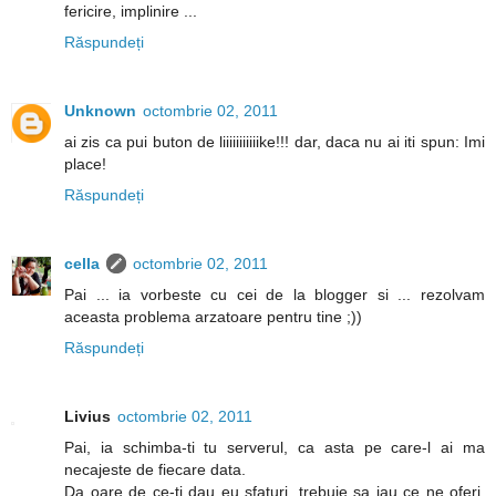
fericire, implinire ...
Răspundeți
Unknown
octombrie 02, 2011
ai zis ca pui buton de liiiiiiiiiiike!!! dar, daca nu ai iti spun: Imi
place!
Răspundeți
cella
octombrie 02, 2011
Pai ... ia vorbeste cu cei de la blogger si ... rezolvam
aceasta problema arzatoare pentru tine ;))
Răspundeți
Livius
octombrie 02, 2011
Pai, ia schimba-ti tu serverul, ca asta pe care-l ai ma
necajeste de fiecare data.
Da oare de ce-ti dau eu sfaturi, trebuie sa iau ce ne oferi,