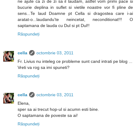
ne ajute ca zi de zi sa il laudam, astfel vom primi pace si
bucurie deplina in suflet si vietile noastre vor fi pline de
sens...Te laud Doamne pt Cella si dragostea care i-ai
aratat-o...laudandu'te neincetat, neconditionat!!! O
saptamana de lauda cu Dul si pt Dul!!
Răspundeți
cella
octombrie 03, 2011
Fr. Livius nu inteleg ce probleme sunt cand intrati pe blog ...
Vreti va rog sa imi spuneti?
Răspundeți
cella
octombrie 03, 2011
Elena,
sper sa ai trecut hop-ul si acumn esti bine.
O saptamana de poveste sa ai!
Răspundeți