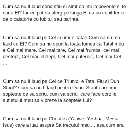
Cum sa nu Il laud cand stiu si simt ca imi ia poverile si le
duce El? Iar eu pot sa alerg pe langa El ca un copil fericit
de o calatorie cu iubitul sau parinte.
Cum sa nu Il laud pe Cel ce imi e Tata? Cum sa nu ma
laud cu El? Cum sa nu spun la toata lumea ca Tatal meu
e Cel mai mare, Cel mai tare, Cel mai frumos, cel mai
destept, Cel mai intelept, Cel mai puternic, Cel mai Cel
...
Cum sa nu Il laud pe Cel ce Triunic, e Tata, Fiu si Duh
Sfant? Cum sa nu Il laud pentru Duhul Sfant care imi
sopteste ce sa scriu, cum sa scriu, care face corzile
sufletului meu sa vibreze la soaptele Lui?
Cum sa nu Il laud pe
Christos (Yahwe, Yeshua, Mesia,
Isus) care a luat asupra Sa trecutul meu ... asa cum era