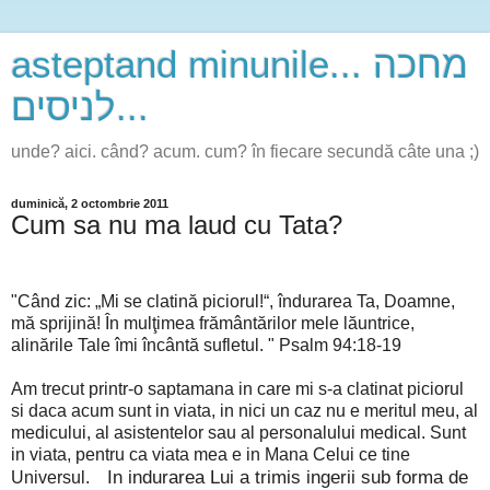
asteptand minunile... מחכה
לניסים...
unde? aici. când? acum. cum? în fiecare secundă câte una ;)
duminică, 2 octombrie 2011
Cum sa nu ma laud cu Tata?
"Când zic: „Mi se clatină piciorul!“, îndurarea Ta, Doamne,
mă sprijină! În mulţimea frământărilor mele lăuntrice,
alinările Tale îmi încântă sufletul. " Psalm 94:18-19
Am trecut printr-o saptamana in care mi s-a clatinat piciorul
si daca acum sunt in viata, in nici un caz nu e meritul meu, al
medicului, al asistentelor sau al personalului medical. Sunt
in viata, pentru ca viata mea e in Mana Celui ce tine
In indurarea Lui a trimis ingerii sub forma de
Universul.